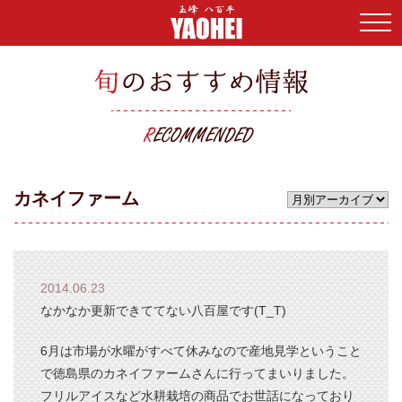
HOME
>
八百平ブログ
>
カネイファーム
HOME
八百平の特長
カネイファーム
取扱い品目
よくあるご質問
2014.06.23
会社案内
なかなか更新できててない八百屋です(T_T)
6月は市場が水曜がすべて休みなので産地見学ということ
お問い合わせ
で徳島県のカネイファームさんに行ってまいりました。
フリルアイスなど水耕栽培の商品でお世話になっており