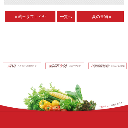
« 蔵王サファイヤ
一覧へ
夏の果物 »