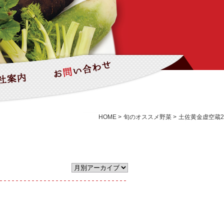
HOME
>
旬のオススメ野菜
>
土佐黄金虚空蔵2