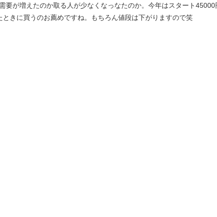
要が増えたのか取る人が少なくなっなたのか。今年はスタート45000円。
たときに買うのお薦めですね。もちろん値段は下がりますので笑
お知らせ
ブログ
旬のおすすめ
プライバシーポリシー